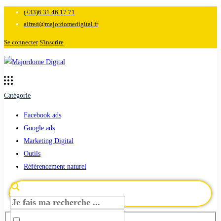
(+33)6 31 46 17 71
alfred@majordomedigital.fr
Se connecter
S'inscrire
Catégorie
Facebook ads
Google ads
Marketing Digital
Outils
Référencement naturel