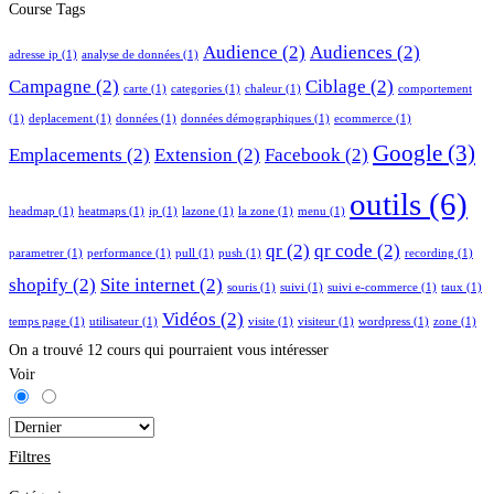
Course Tags
Audience
(2)
Audiences
(2)
adresse ip
(1)
analyse de données
(1)
Campagne
(2)
Ciblage
(2)
carte
(1)
categories
(1)
chaleur
(1)
comportement
(1)
deplacement
(1)
données
(1)
données démographiques
(1)
ecommerce
(1)
Google
(3)
Emplacements
(2)
Extension
(2)
Facebook
(2)
outils
(6)
headmap
(1)
heatmaps
(1)
ip
(1)
lazone
(1)
la zone
(1)
menu
(1)
qr
(2)
qr code
(2)
parametrer
(1)
performance
(1)
pull
(1)
push
(1)
recording
(1)
shopify
(2)
Site internet
(2)
souris
(1)
suivi
(1)
suivi e-commerce
(1)
taux
(1)
Vidéos
(2)
temps page
(1)
utilisateur
(1)
visite
(1)
visiteur
(1)
wordpress
(1)
zone
(1)
On a trouvé
12
cours qui pourraient vous intéresser
Voir
Filtres