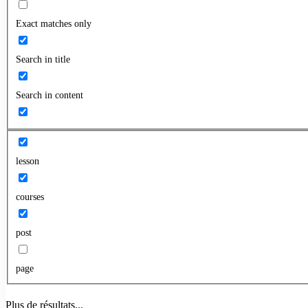
Exact matches only
Search in title
Search in content
lesson
courses
post
page
Plus de résultats...