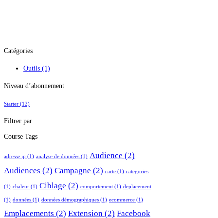
Catégories
Outils
(1)
Niveau d’abonnement
Starter
(12)
Filtrer par
Course Tags
Audience
(2)
adresse ip
(1)
analyse de données
(1)
Audiences
(2)
Campagne
(2)
carte
(1)
categories
Ciblage
(2)
(1)
chaleur
(1)
comportement
(1)
deplacement
(1)
données
(1)
données démographiques
(1)
ecommerce
(1)
Emplacements
(2)
Extension
(2)
Facebook