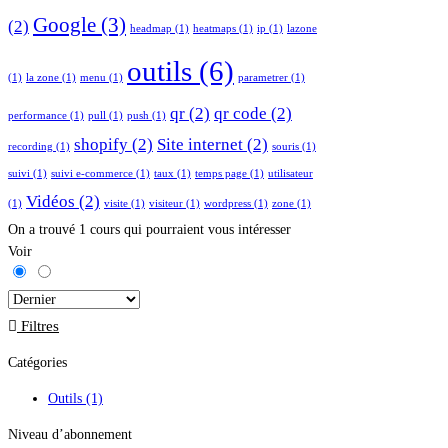
Google
(3)
(2)
headmap
(1)
heatmaps
(1)
ip
(1)
lazone
outils
(6)
(1)
la zone
(1)
menu
(1)
parametrer
(1)
qr
(2)
qr code
(2)
performance
(1)
pull
(1)
push
(1)
shopify
(2)
Site internet
(2)
recording
(1)
souris
(1)
suivi
(1)
suivi e-commerce
(1)
taux
(1)
temps page
(1)
utilisateur
Vidéos
(2)
(1)
visite
(1)
visiteur
(1)
wordpress
(1)
zone
(1)
On a trouvé
1
cours qui pourraient vous intéresser
Voir
Filtres
Catégories
Outils
(1)
Niveau d’abonnement