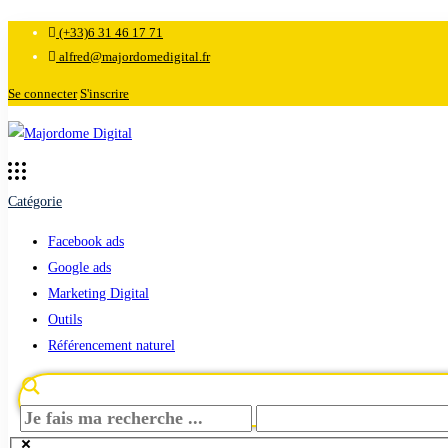
(+33)6 31 46 17 71
alfred@majordomedigital.fr
Se connecter
S'inscrire
Catégorie
Facebook ads
Google ads
Marketing Digital
Outils
Référencement naturel