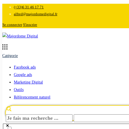
(+33)6 31 46 17 71
alfred@majordomedigital.fr
Se connecter
S'inscrire
Catégorie
Facebook ads
Google ads
Marketing Digital
Outils
Référencement naturel