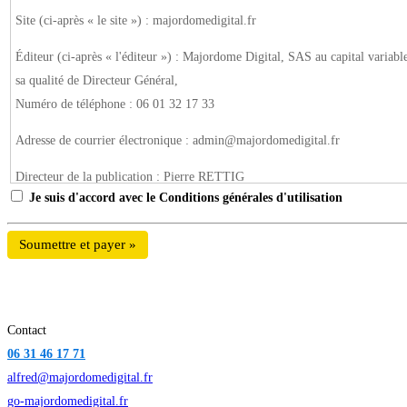
Site (ci-après « le site ») : majordomedigital.fr
Éditeur (ci-après « l'éditeur ») : Majordome Digital, SAS au capital varia
sa qualité de Directeur Général,
Numéro de téléphone : 06 01 32 17 33
Adresse de courrier électronique : admin@majordomedigital.fr
Directeur de la publication : Pierre RETTIG
Je suis d'accord avec le Conditions générales d'utilisation
Conception et réalisation : Majordome Digital
Hébergeur (ci-après « l'hébergeur ») : 1&1 IONOS SARL, SARL au capital d
808 911, info@IONOS.fr), numéro SIREN 431303775, représentée par Achim
Article 1 - Identification
Contact
06 31 46 17 71
alfred@majordomedigital.fr
MAJORDOME DIGITAL
go-majordomedigital.fr