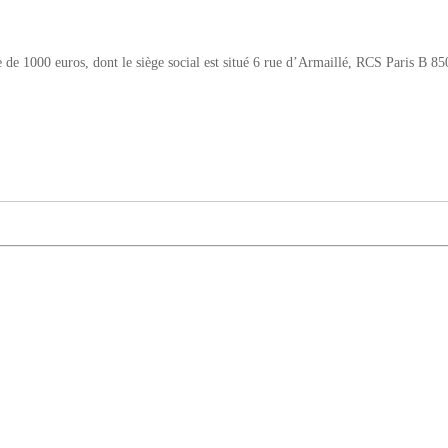
ble de 1000 euros, dont le siège social est situé 6 rue d’Armaillé, RCS Paris
e 100 000euros, dont le siège social est situé 7, place de la Gare, BP 70109
 Weiss, en sa qualité de gérant,