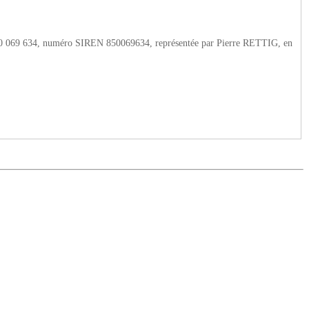
 B 850 069 634, numéro SIREN 850069634, représentée par Pierre RETTIG, en
, 57200 Sarreguemines Cedex, 431 303 775 RCS Sarreguemines, tél. : 0970