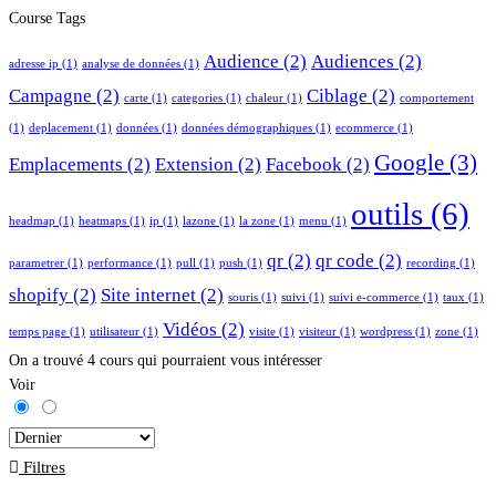
Course Tags
Audience
(2)
Audiences
(2)
adresse ip
(1)
analyse de données
(1)
Campagne
(2)
Ciblage
(2)
carte
(1)
categories
(1)
chaleur
(1)
comportement
(1)
deplacement
(1)
données
(1)
données démographiques
(1)
ecommerce
(1)
Google
(3)
Emplacements
(2)
Extension
(2)
Facebook
(2)
outils
(6)
headmap
(1)
heatmaps
(1)
ip
(1)
lazone
(1)
la zone
(1)
menu
(1)
qr
(2)
qr code
(2)
parametrer
(1)
performance
(1)
pull
(1)
push
(1)
recording
(1)
shopify
(2)
Site internet
(2)
souris
(1)
suivi
(1)
suivi e-commerce
(1)
taux
(1)
Vidéos
(2)
temps page
(1)
utilisateur
(1)
visite
(1)
visiteur
(1)
wordpress
(1)
zone
(1)
On a trouvé
4
cours qui pourraient vous intéresser
Voir
Filtres