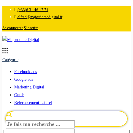
(+33)6 31 46 17 71
alfred@majordomedigital.fr
Se connecter
S'inscrire
Catégorie
Facebook ads
Google ads
Marketing Digital
Outils
Référencement naturel