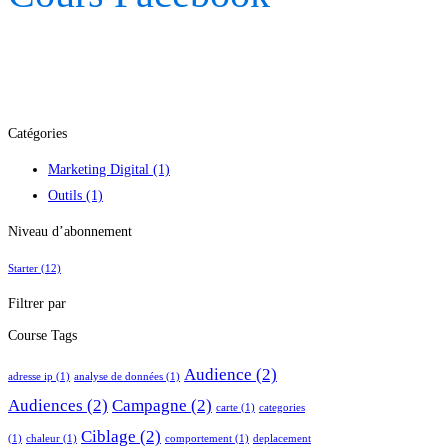
Catégories
Marketing Digital
(1)
Outils
(1)
Niveau d’abonnement
Starter
(12)
Filtrer par
Course Tags
Audience
(2)
adresse ip
(1)
analyse de données
(1)
Audiences
(2)
Campagne
(2)
carte
(1)
categories
Ciblage
(2)
(1)
chaleur
(1)
comportement
(1)
deplacement