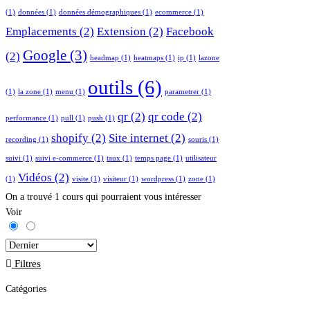
(1)
données
(1)
données démographiques
(1)
ecommerce
(1)
Emplacements
(2)
Extension
(2)
Facebook
Google
(3)
(2)
headmap
(1)
heatmaps
(1)
ip
(1)
lazone
outils
(6)
(1)
la zone
(1)
menu
(1)
parametrer
(1)
qr
(2)
qr code
(2)
performance
(1)
pull
(1)
push
(1)
shopify
(2)
Site internet
(2)
recording
(1)
souris
(1)
suivi
(1)
suivi e-commerce
(1)
taux
(1)
temps page
(1)
utilisateur
Vidéos
(2)
(1)
visite
(1)
visiteur
(1)
wordpress
(1)
zone
(1)
On a trouvé
1
cours qui pourraient vous intéresser
Voir
Filtres
Catégories