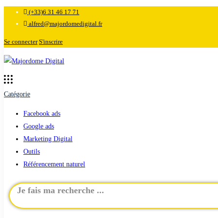
(+33)6 31 46 17 71
alfred@majordomedigital.fr
Se connecter
S'inscrire
Catégorie
Facebook ads
Google ads
Marketing Digital
Outils
Référencement naturel