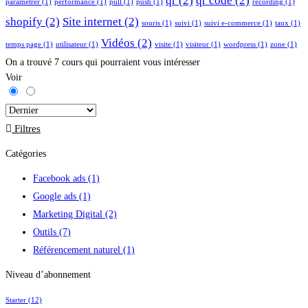
qr
(2)
qr code
(2)
parametrer
(1)
performance
(1)
pull
(1)
push
(1)
recording
(1)
shopify
(2)
Site internet
(2)
souris
(1)
suivi
(1)
suivi e-commerce
(1)
taux
(1)
Vidéos
(2)
temps page
(1)
utilisateur
(1)
visite
(1)
visiteur
(1)
wordpress
(1)
zone
(1)
On a trouvé
7
cours qui pourraient vous intéresser
Voir
Filtres
Catégories
Facebook ads
(1)
Google ads
(1)
Marketing Digital
(2)
Outils
(7)
Référencement naturel
(1)
Niveau d’abonnement
Starter
(12)