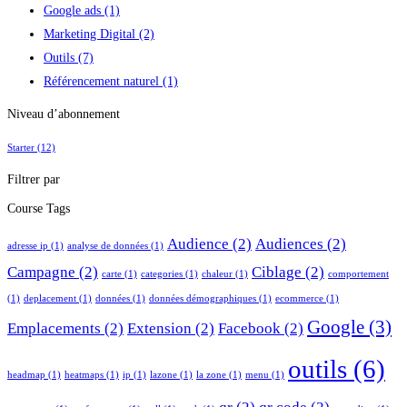
Google ads
(1)
Marketing Digital
(2)
Outils
(7)
Référencement naturel
(1)
Niveau d’abonnement
Starter
(12)
Filtrer par
Course Tags
Audience
(2)
Audiences
(2)
adresse ip
(1)
analyse de données
(1)
Campagne
(2)
Ciblage
(2)
carte
(1)
categories
(1)
chaleur
(1)
comportement
(1)
deplacement
(1)
données
(1)
données démographiques
(1)
ecommerce
(1)
Google
(3)
Emplacements
(2)
Extension
(2)
Facebook
(2)
outils
(6)
headmap
(1)
heatmaps
(1)
ip
(1)
lazone
(1)
la zone
(1)
menu
(1)