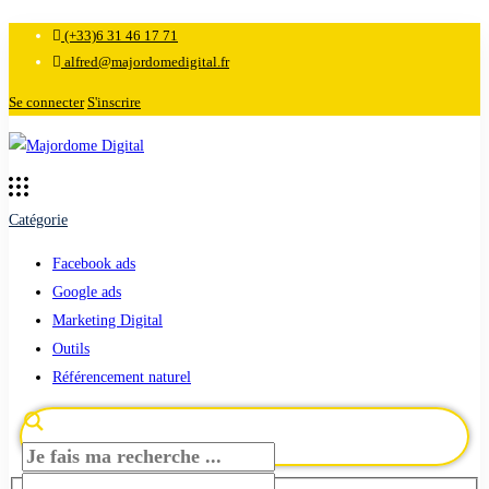
(+33)6 31 46 17 71
alfred@majordomedigital.fr
Se connecter
S'inscrire
Catégorie
Facebook ads
Google ads
Marketing Digital
Outils
Référencement naturel